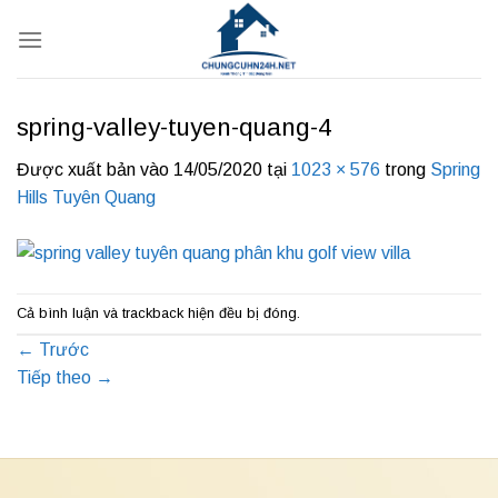
Bỏ
qua
nội
dung
spring-valley-tuyen-quang-4
Được xuất bản vào
14/05/2020
tại
1023 × 576
trong
Spring
Hills Tuyên Quang
Cả bình luận và trackback hiện đều bị đóng.
←
Trước
Tiếp theo
→