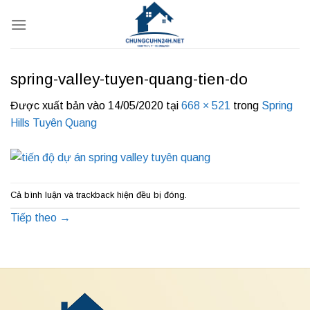
Bỏ
qua
nội
dung
spring-valley-tuyen-quang-tien-do
Được xuất bản vào
14/05/2020
tại
668 × 521
trong
Spring
Hills Tuyên Quang
Cả bình luận và trackback hiện đều bị đóng.
Tiếp theo
→