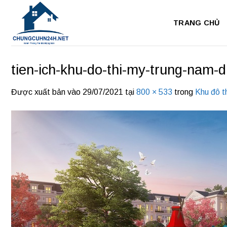
Bỏ
qua
TRANG CHỦ
nội
dung
tien-ich-khu-do-thi-my-trung-nam-d
Được xuất bản vào
29/07/2021
tại
800 × 533
trong
Khu đô t