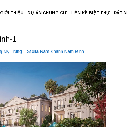
GIỚI THIỆU
DỰ ÁN CHUNG CƯ
LIỀN KỀ BIỆT THỰ
ĐẤT 
inh-1
hị Mỹ Trung – Stella Nam Khánh Nam Định