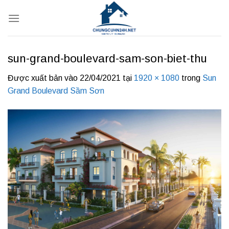
Bỏ
qua
nội
dung
sun-grand-boulevard-sam-son-biet-thu
Được xuất bản vào
22/04/2021
tại
1920 × 1080
trong
Sun
Grand Boulevard Sầm Sơn