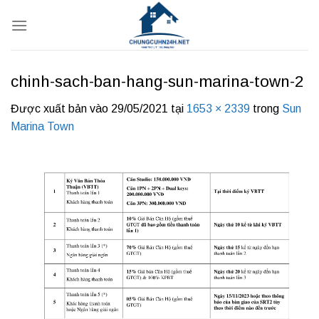
Bỏ
qua
nội
dung
chinh-sach-ban-hang-sun-marina-town-2
Được xuất bản vào
29/05/2021
tại
1653 × 2339
trong
Sun
Marina Town