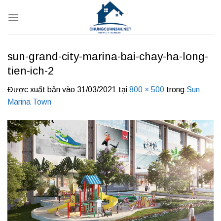
Bỏ
qua
nội
dung
sun-grand-city-marina-bai-chay-ha-long-
tien-ich-2
Được xuất bản vào
31/03/2021
tại
800 × 500
trong
Sun
Marina Town