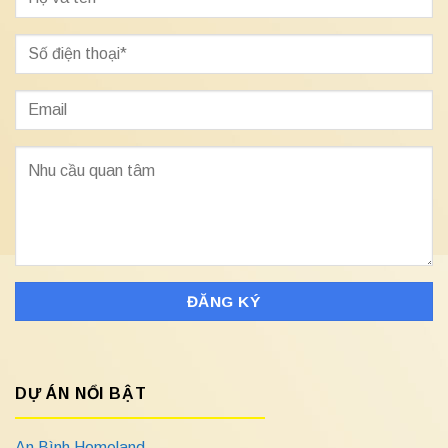
DỰ ÁN NỔI BẬT
An Bình Homeland