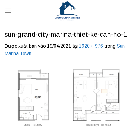
Bỏ
qua
nội
dung
sun-grand-city-marina-thiet-ke-can-ho-1
Được xuất bản vào
19/04/2021
tại
1920 × 976
trong
Sun
Marina Town