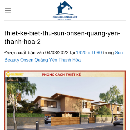
Bỏ
qua
nội
dung
thiet-ke-biet-thu-sun-onsen-quang-yen-
thanh-hoa-2
Được xuất bản vào
04/03/2022
tại
1920 × 1080
trong
Sun
Beauty Onsen Quảng Yên Thanh Hóa