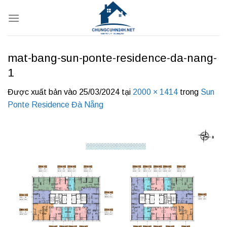
Bỏ
qua
nội
dung
mat-bang-sun-ponte-residence-da-nang-
1
Được xuất bản vào
25/03/2024
tại
2000 × 1414
trong
Sun
Ponte Residence Đà Nẵng