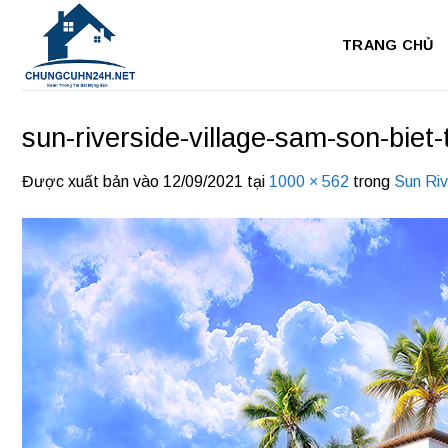
Bỏ
qua
TRANG CHỦ
nội
dung
sun-riverside-village-sam-son-biet-
Được xuất bản vào
12/09/2021
tại
1000 × 562
trong
Sun Riv