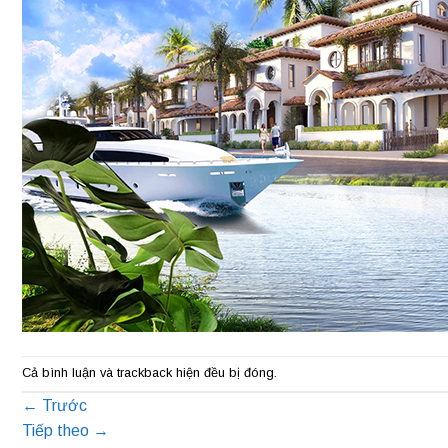
Cả bình luận và trackback hiện đều bị đóng.
←
Trước
Tiếp theo
→