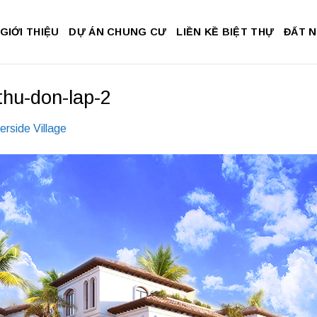
GIỚI THIỆU
DỰ ÁN CHUNG CƯ
LIỀN KỀ BIỆT THỰ
ĐẤT 
thu-don-lap-2
erside Village