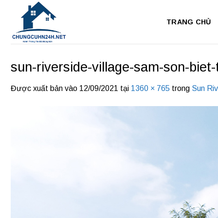
Bỏ
qua
TRANG CHỦ
nội
dung
sun-riverside-village-sam-son-biet-
Được xuất bản vào
12/09/2021
tại
1360 × 765
trong
Sun Riv