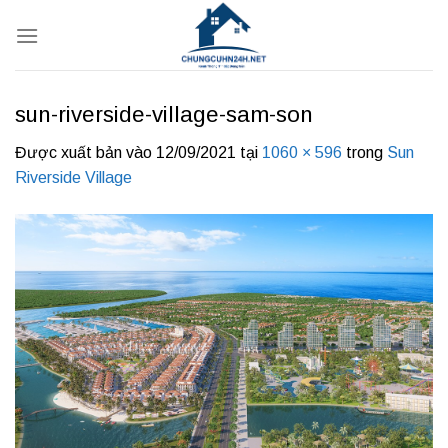
Bỏ
qua
nội
dung
sun-riverside-village-sam-son
Được xuất bản vào
12/09/2021
tại
1060 × 596
trong
Sun
Riverside Village