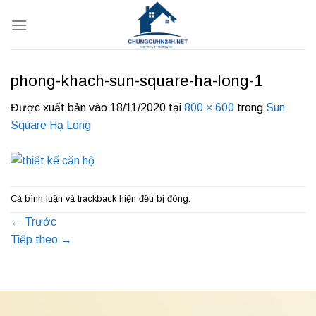
Bỏ
qua
nội
dung
phong-khach-sun-square-ha-long-1
Được xuất bản vào
18/11/2020
tại
800 × 600
trong
Sun
Square Hạ Long
Cả bình luận và trackback hiện đều bị đóng.
←
Trước
Tiếp theo
→