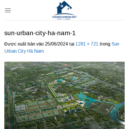
Bỏ
qua
nội
dung
sun-urban-city-ha-nam-1
Được xuất bản vào
25/06/2024
tại
1281 × 721
trong
Sun
Urban City Hà Nam