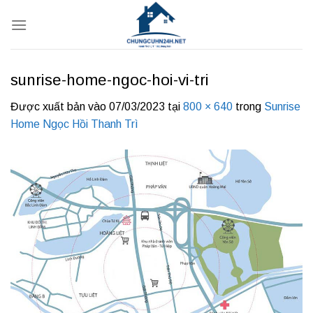
Bỏ
qua
nội
dung
sunrise-home-ngoc-hoi-vi-tri
Được xuất bản vào
07/03/2023
tại
800 × 640
trong
Sunrise
Home Ngọc Hồi Thanh Trì