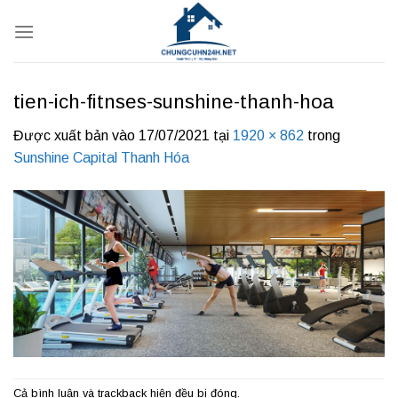
Bỏ
qua
nội
dung
tien-ich-fitnses-sunshine-thanh-hoa
Được xuất bản vào
17/07/2021
tại
1920 × 862
trong
Sunshine Capital Thanh Hóa
Cả bình luận và trackback hiện đều bị đóng.