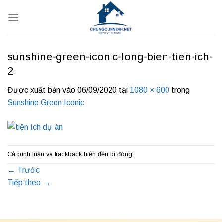
Bỏ
qua
nội
dung
sunshine-green-iconic-long-bien-tien-ich-
2
Được xuất bản vào
06/09/2020
tại
1080 × 600
trong
Sunshine Green Iconic
Cả bình luận và trackback hiện đều bị đóng.
←
Trước
Tiếp theo
→