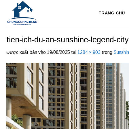
Bỏ
qua
TRANG CHỦ
nội
dung
tien-ich-du-an-sunshine-legend-cit
Được xuất bản vào
19/08/2025
tại
1284 × 903
trong
Sunshin