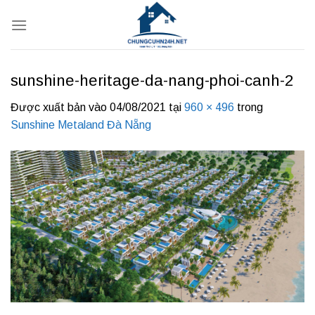
Bỏ
qua
nội
dung
sunshine-heritage-da-nang-phoi-canh-2
Được xuất bản vào
04/08/2021
tại
960 × 496
trong
Sunshine Metaland Đà Nẵng