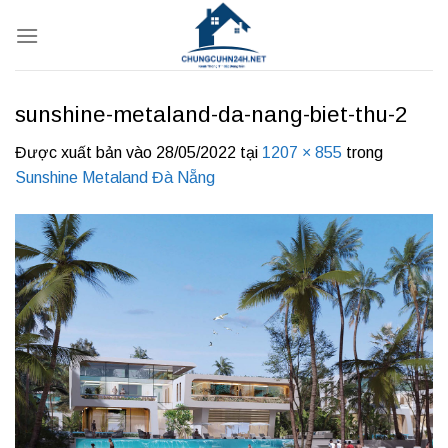
Bỏ
qua
nội
dung
sunshine-metaland-da-nang-biet-thu-2
Được xuất bản vào
28/05/2022
tại
1207 × 855
trong
Sunshine Metaland Đà Nẵng