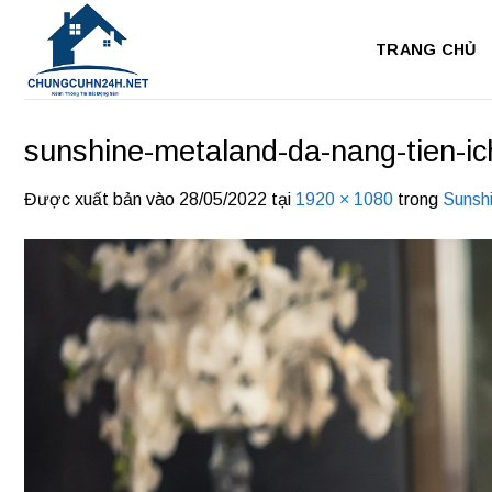
Bỏ
qua
TRANG CHỦ
nội
dung
sunshine-metaland-da-nang-tien-ic
Được xuất bản vào
28/05/2022
tại
1920 × 1080
trong
Sunsh