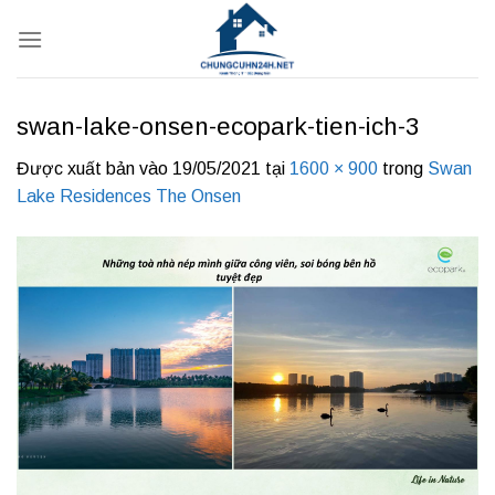
Bỏ
qua
nội
dung
swan-lake-onsen-ecopark-tien-ich-3
Được xuất bản vào
19/05/2021
tại
1600 × 900
trong
Swan
Lake Residences The Onsen