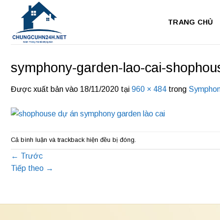
Bỏ
qua
TRANG CHỦ
nội
dung
symphony-garden-lao-cai-shophou
Được xuất bản vào
18/11/2020
tại
960 × 484
trong
Symphon
Cả bình luận và trackback hiện đều bị đóng.
←
Trước
Tiếp theo
→