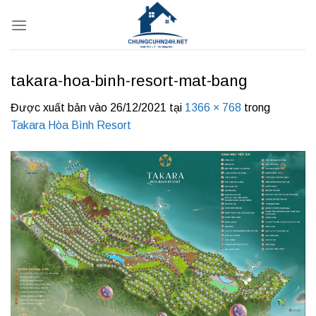
Bỏ
qua
nội
dung
takara-hoa-binh-resort-mat-bang
Được xuất bản vào
26/12/2021
tại
1366 × 768
trong
Takara Hòa Bình Resort