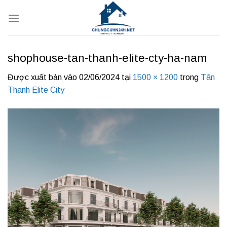
Bỏ
qua
nội
dung
shophouse-tan-thanh-elite-cty-ha-nam
Được xuất bản vào
02/06/2024
tại
1500 × 1200
trong
Tân
Thanh Elite City