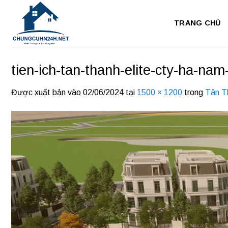
Bỏ
qua
TRANG CHỦ
nội
dung
tien-ich-tan-thanh-elite-cty-ha-nam
Được xuất bản vào
02/06/2024
tại
1500 × 1200
trong
Tân Th