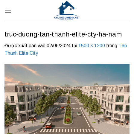
Bỏ
qua
nội
dung
truc-duong-tan-thanh-elite-cty-ha-nam
Được xuất bản vào
02/06/2024
tại
1500 × 1200
trong
Tân
Thanh Elite City