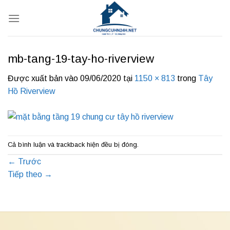
Bỏ
qua
nội
dung
mb-tang-19-tay-ho-riverview
Được xuất bản vào
09/06/2020
tại
1150 × 813
trong
Tây
Hồ Riverview
Cả bình luận và trackback hiện đều bị đóng.
←
Trước
Tiếp theo
→