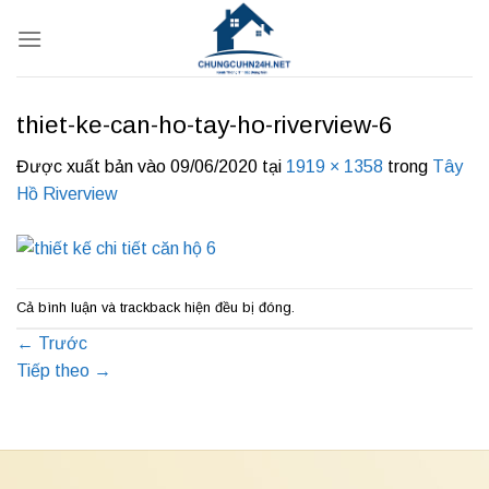
Bỏ
qua
nội
dung
thiet-ke-can-ho-tay-ho-riverview-6
Được xuất bản vào
09/06/2020
tại
1919 × 1358
trong
Tây
Hồ Riverview
Cả bình luận và trackback hiện đều bị đóng.
←
Trước
Tiếp theo
→