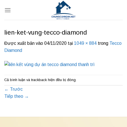
Bỏ
qua
nội
dung
lien-ket-vung-tecco-diamond
Được xuất bản vào
04/11/2020
tại
1049 × 884
trong
Tecco
Diamond
Cả bình luận và trackback hiện đều bị đóng.
←
Trước
Tiếp theo
→