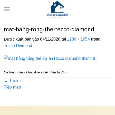
Bỏ
qua
nội
dung
mat-bang-tong-the-tecco-diamond
Được xuất bản vào
04/11/2020
tại
1280 × 1054
trong
Tecco Diamond
Cả bình luận và trackback hiện đều bị đóng.
←
Trước
Tiếp theo
→