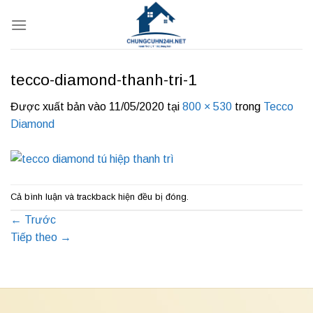
Bỏ
qua
nội
dung
tecco-diamond-thanh-tri-1
Được xuất bản vào
11/05/2020
tại
800 × 530
trong
Tecco
Diamond
Cả bình luận và trackback hiện đều bị đóng.
←
Trước
Tiếp theo
→