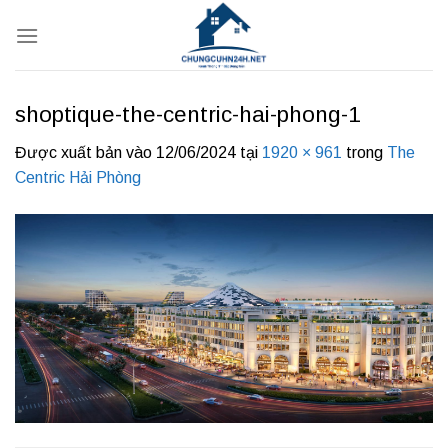
Bỏ
qua
nội
dung
shoptique-the-centric-hai-phong-1
Được xuất bản vào
12/06/2024
tại
1920 × 961
trong
The
Centric Hải Phòng