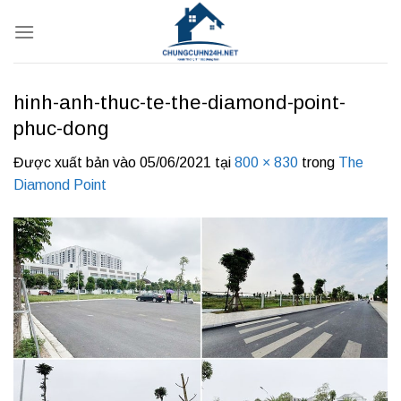
Bỏ
qua
nội
dung
hinh-anh-thuc-te-the-diamond-point-
phuc-dong
Được xuất bản vào
05/06/2021
tại
800 × 830
trong
The
Diamond Point