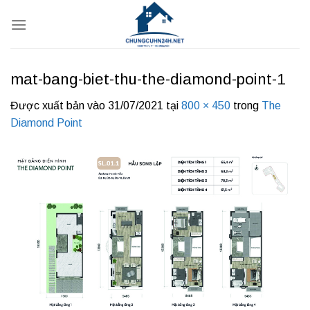
Bỏ
qua
nội
dung
mat-bang-biet-thu-the-diamond-point-1
Được xuất bản vào
31/07/2021
tại
800 × 450
trong
The
Diamond Point