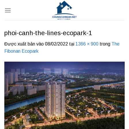
Bỏ
qua
nội
dung
phoi-canh-the-lines-ecopark-1
Được xuất bản vào
08/02/2022
tại
1366 × 900
trong
The
Fibonan Ecopark