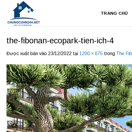
Bỏ
qua
TRANG CHỦ
nội
dung
the-fibonan-ecopark-tien-ich-4
Được xuất bản vào
23/12/2022
tại
1200 × 675
trong
The Fi