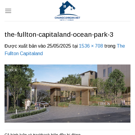
Bỏ
qua
nội
dung
the-fullton-capitaland-ocean-park-3
Được xuất bản vào
25/05/2025
tại
1536 × 708
trong
The
Fullton Capitaland
Cả bình luận và trackback hiện đều bị đóng.