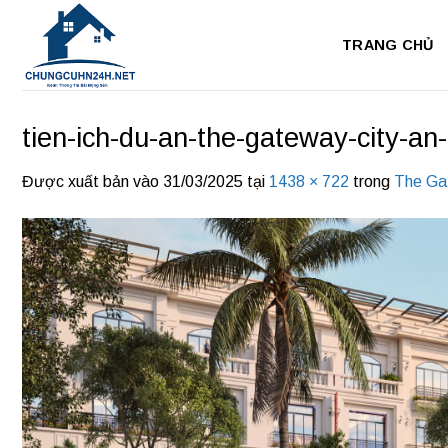
Bỏ
qua
TRANG CHỦ
nội
dung
tien-ich-du-an-the-gateway-city-an-
Được xuất bản vào
31/03/2025
tại
1438 × 722
trong
The Ga