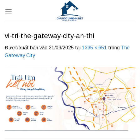
Bỏ
qua
nội
dung
vi-tri-the-gateway-city-an-thi
Được xuất bản vào
31/03/2025
tại
1335 × 651
trong
The
Gateway City