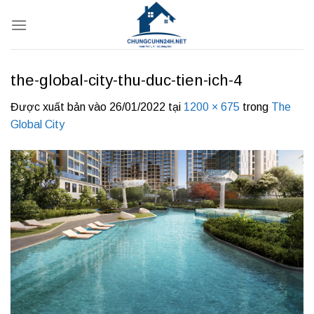
Bỏ
qua
nội
dung
the-global-city-thu-duc-tien-ich-4
Được xuất bản vào
26/01/2022
tại
1200 × 675
trong
The
Global City