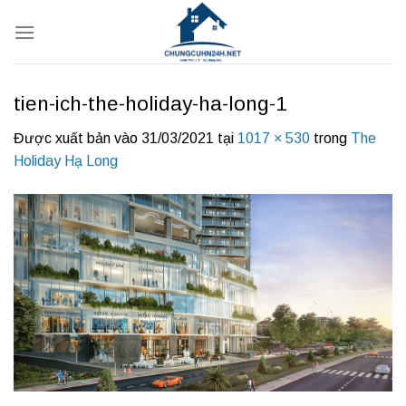
Bỏ
qua
nội
dung
tien-ich-the-holiday-ha-long-1
Được xuất bản vào
31/03/2021
tại
1017 × 530
trong
The
Holiday Hạ Long