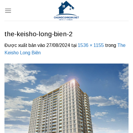
Bỏ
qua
nội
dung
the-keisho-long-bien-2
Được xuất bản vào
27/08/2024
tại
1536 × 1155
trong
The
Keisho Long Biên