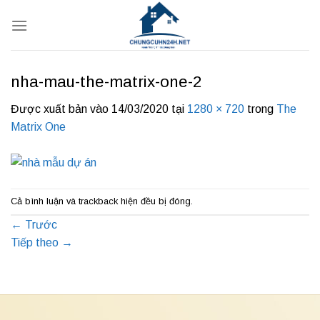
Bỏ
qua
nội
dung
nha-mau-the-matrix-one-2
Được xuất bản vào
14/03/2020
tại
1280 × 720
trong
The
Matrix One
Cả bình luận và trackback hiện đều bị đóng.
←
Trước
Tiếp theo
→