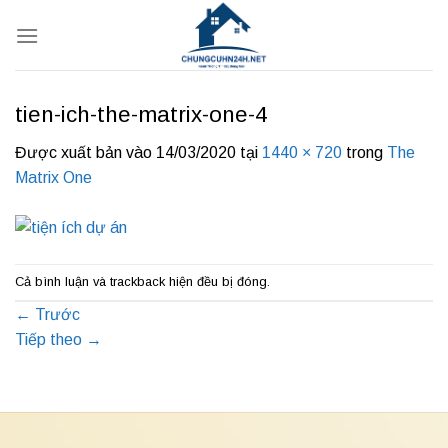
Bỏ
qua
nội
dung
tien-ich-the-matrix-one-4
Được xuất bản vào
14/03/2020
tại
1440 × 720
trong
The
Matrix One
Cả bình luận và trackback hiện đều bị đóng.
←
Trước
Tiếp theo
→