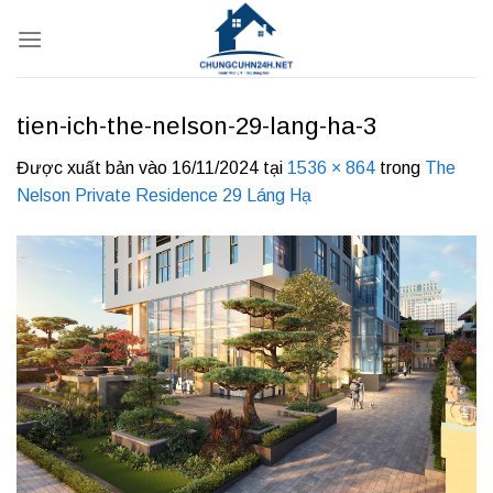
Bỏ
qua
nội
dung
tien-ich-the-nelson-29-lang-ha-3
Được xuất bản vào
16/11/2024
tại
1536 × 864
trong
The
Nelson Private Residence 29 Láng Hạ