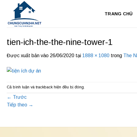
Bỏ
qua
TRANG CHỦ
nội
dung
tien-ich-the-the-nine-tower-1
Được xuất bản vào
26/06/2020
tại
1888 × 1080
trong
The N
Cả bình luận và trackback hiện đều bị đóng.
←
Trước
Tiếp theo
→