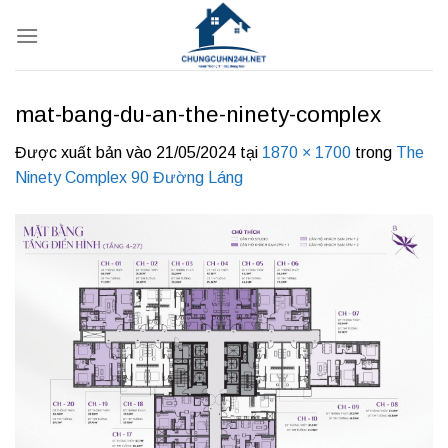
Bỏ
qua
nội
dung
mat-bang-du-an-the-ninety-complex
Được xuất bản vào
21/05/2024
tại
1870 × 1700
trong
The
Ninety Complex 90 Đường Láng