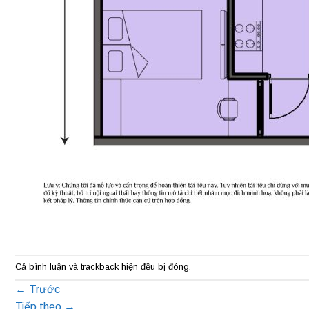
Cả bình luận và trackback hiện đều bị đóng.
←
Trước
Tiếp theo
→