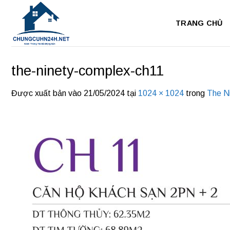
Bỏ
qua
TRANG CHỦ
nội
dung
the-ninety-complex-ch11
Được xuất bản vào
21/05/2024
tại
1024 × 1024
trong
The N