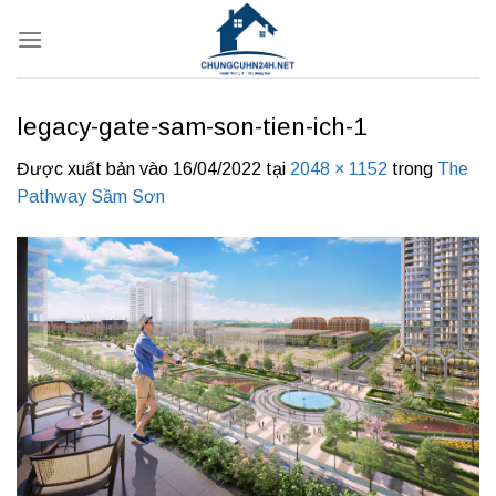
Bỏ
qua
nội
dung
legacy-gate-sam-son-tien-ich-1
Được xuất bản vào
16/04/2022
tại
2048 × 1152
trong
The
Pathway Sầm Sơn